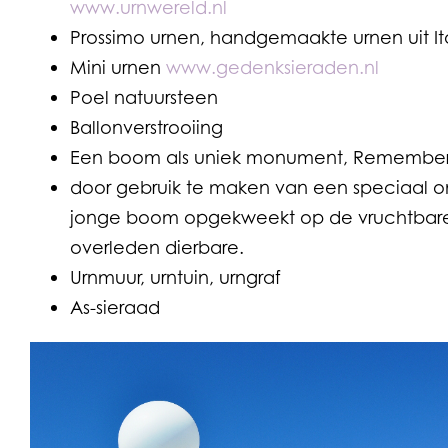
www.urnwereld.nl
Prossimo urnen, handgemaakte urnen uit Ita
Mini urnen
www.gedenksieraden.nl
Poel natuursteen
Ballonverstrooiing
Een boom als uniek monument, Remember
door gebruik te maken van een speciaal 
jonge boom opgekweekt op de vruchtbare
overleden dierbare.
Urnmuur, urntuin, urngraf
As-sieraad