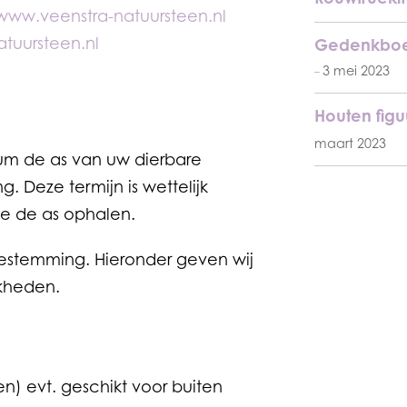
www.veenstra-natuursteen.nl
tuursteen.nl
Gedenkboe
3 mei 2023
Houten figuu
maart 2023
um de as van uw dierbare
 Deze termijn is wettelijk
de de as ophalen.
bestemming. Hieronder geven wij
kheden.
 evt. geschikt voor buiten