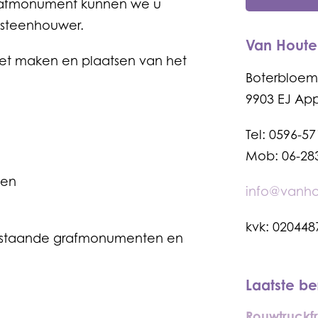
grafmonument kunnen we u
e steenhouwer.
Van Houten
 het maken en plaatsen van het
Boterbloems
9903 EJ A
Tel: 0596-5
Mob: 06-28
den
info@vanhou
kvk: 020448
estaande grafmonumenten en
Laatste be
Rouwtruckf