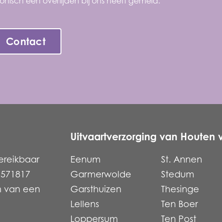
onisch een overlijden bij ons heeft gemeld.
Contact
Uitvaartverzorging van Houten 
ereikbaar
Eenum
St. Annen
 571817
Garmerwolde
Stedum
n van een
Garsthuizen
Thesinge
Lellens
Ten Boer
Loppersum
Ten Post