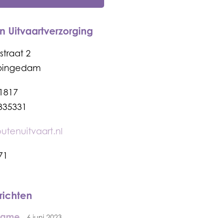
 Uitvaartverzorging
traat 2
ppingedam
71817
335331
tenuitvaart.nl
71
richten
rame
6 juni 2023