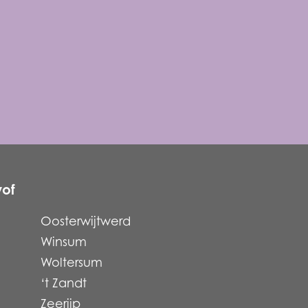
vof
Oosterwijtwerd
Winsum
Woltersum
‘t Zandt
Zeerijp