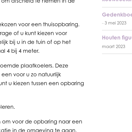
r om afscheid te nemen in de
Gedenkboe
3 mei 2023
ekozen voor een thuisopbaring.
age of u kunt kiezen voor
Houten figuu
jk bij u in de tuin of op het
maart 2023
l 4 bij 4 meter.
noemde plaatkoelers. Deze
en voor u zo natuurlijk
 kunt u kiezen tussen een opbaring
leren.
en om voor de opbaring naar een
catie in de omgeving te gaan.