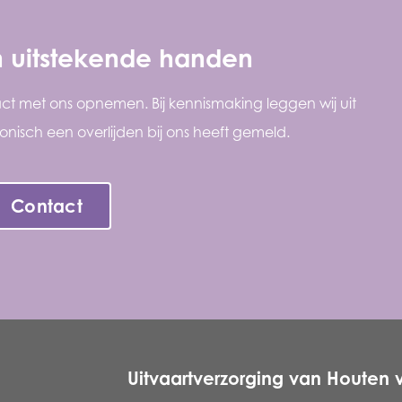
in uitstekende handen
act met ons opnemen. Bij kennismaking leggen wij uit
onisch een overlijden bij ons heeft gemeld.
Contact
Uitvaartverzorging van Houten 