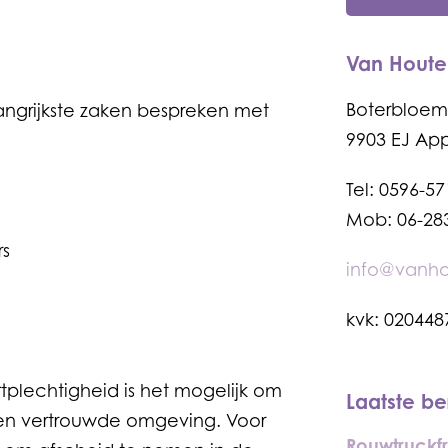
Van Houten
Boterbloems
langrijkste zaken bespreken met
9903 EJ A
Tel: 0596-5
Mob: 06-28
rs
info@vanhou
kvk: 020448
plechtigheid is het mogelijk om
Laatste be
igen vertrouwde omgeving. Voor
Rouwtruckf